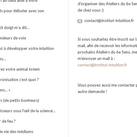
 l’au-delà aide à vivre
d'organiser des Ateliers du 6e Se
de chez vous :)
ls pour débuter avec son
contact@institut-intuition.fr
t doigt m’a dit…
endeurs de voix
Si vous souhaitez être inscrit sur l
mail, afin de recevoir les informa
 à développer votre intuition
prochains Ateliers du 6e Sens, me
m'envoyer un mail à :
es…
contact@institut-intuition.fr
ez votre animal totem
ronisation c’est quoi ?
Vous pouvez aussi me contacter 
sens… »
autre demande !
s (de petits bonheurs)
isseurs sous l’œil de la science…
 de feu ?
le vie des médiums