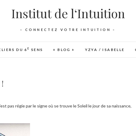
Institut de l‘Intuition
– CONNECTEZ VOTRE INTUITION –
E
ELIERS DU 6
SENS
+ BLOG +
YZYA / ISABELLE
 !