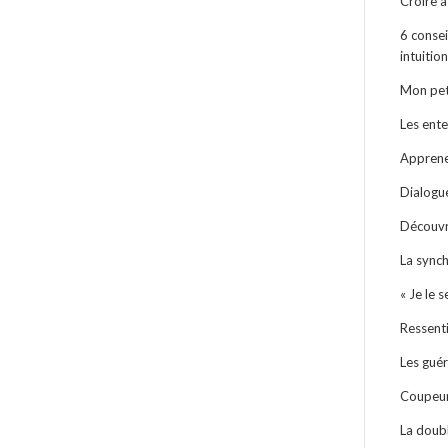
Croire à
6 consei
intuition
Mon peti
Les ent
Apprenez
Dialogu
Découvr
La synch
« Je le 
Ressenti
Les guér
Coupeur
La doub