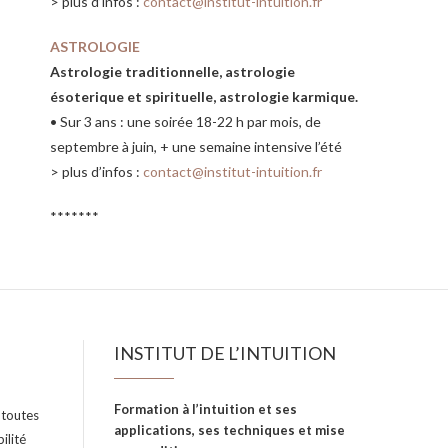
> plus d’infos :
contact@institut-intuition.fr
ASTROLOGIE
Astrologie traditionnelle, astrologie
ésoterique et spirituelle, astrologie karmique.
• Sur 3 ans : une soirée 18-22 h par mois, de
septembre à juin, + une semaine intensive l’été
> plus d’infos :
contact@institut-intuition.fr
*******
INSTITUT DE L’INTUITION
Formation à l’intuition et ses
t toutes
applications, ses techniques et mise
ilité